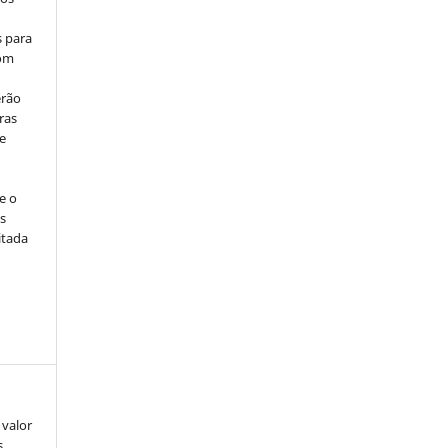
s para
com
erão
ras
e
e o
s
itada
 valor
s