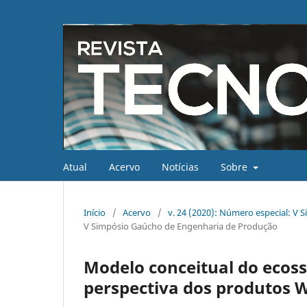
Atual
Acervo
Notícias
Sobre
Início
/
Acervo
/
v. 24 (2020): Número especial: V
V Simpósio Gaúcho de Engenharia de Produção
Modelo conceitual do ecos
perspectiva dos produtos