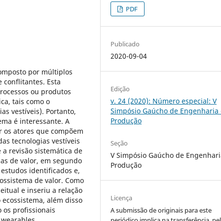
PDF
Publicado
2020-09-04
omposto por múltiplos
 conflitantes. Esta
Edição
processos ou produtos
v. 24 (2020): Número especial: V
ca, tais como o
Simpósio Gaúcho de Engenharia
s vestíveis). Portanto,
Produção
ema é interessante. A
ar os atores que compõem
as tecnologias vestíveis
Seção
e a revisão sistemática de
V Simpósio Gaúcho de Engenhari
mas de valor, em segundo
Produção
estudos identificados e,
cossistema de valor. Como
itual e inseriu a relação
Licença
o ecossistema, além disso
 os profissionais
A submissão de originais para este
 wearables.
periódico implica na transferência, pe