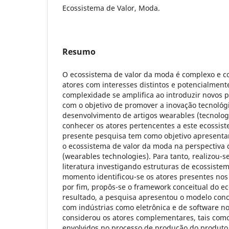
Ecossistema de Valor, Moda.
Resumo
O ecossistema de valor da moda é complexo e c
atores com interesses distintos e potencialmente
complexidade se amplifica ao introduzir novos 
com o objetivo de promover a inovação tecnológi
desenvolvimento de artigos wearables (tecnologia
conhecer os atores pertencentes a este ecossist
presente pesquisa tem como objetivo apresent
o ecossistema de valor da moda na perspectiva d
(wearables technologies). Para tanto, realizou-s
literatura investigando estruturas de ecossiste
momento identificou-se os atores presentes nos 
por fim, propôs-se o framework conceitual do e
resultado, a pesquisa apresentou o modelo conce
com indústrias como eletrônica e de software n
considerou os atores complementares, tais como
envolvidos no processo de produção do produto