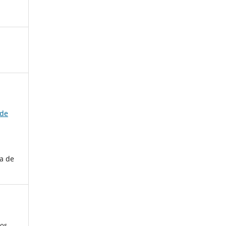
 de
a de
los