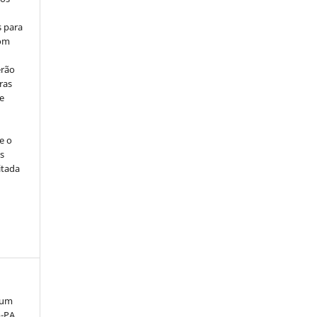
s para
com
erão
ras
e
e o
s
itada
 um
-PA.