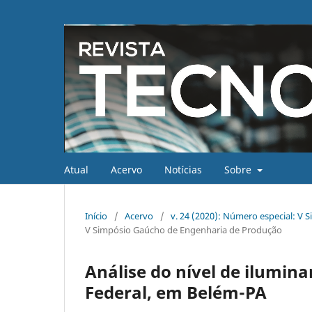
Atual
Acervo
Notícias
Sobre
Início
/
Acervo
/
v. 24 (2020): Número especial: V
V Simpósio Gaúcho de Engenharia de Produção
Análise do nível de ilumin
Federal, em Belém-PA