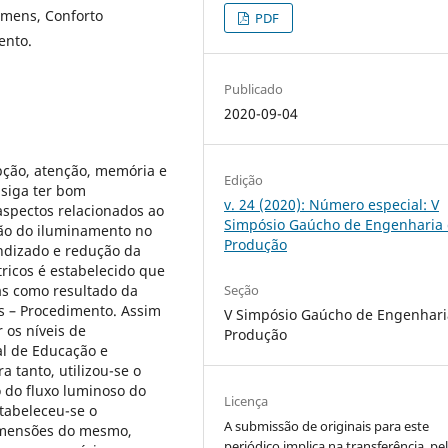
úmens, Conforto
PDF
ento.
Publicado
2020-09-04
pção, atenção, memória e
Edição
siga ter bom
v. 24 (2020): Número especial: V
spectos relacionados ao
Simpósio Gaúcho de Engenharia
ão do iluminamento no
Produção
ndizado e redução da
ricos é estabelecido que
Seção
as como resultado da
es – Procedimento. Assim
V Simpósio Gaúcho de Engenhari
 os níveis de
Produção
al de Educação e
 tanto, utilizou-se o
 do fluxo luminoso do
Licença
tabeleceu-se o
A submissão de originais para este
imensões do mesmo,
periódico implica na transferência, pe