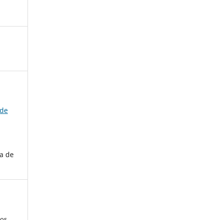
 de
a de
los