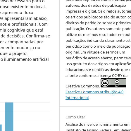
inoso necessário para o
autores, dos direitos de publicação
oso existente no local.
impressa e digital. Os direitos autorai
 apresenta fluxo
os artigos publicados são do autor, 
1% apresentaram abaixo,
direitos do periódico sobre a primeira
nos e profissionais. Com
publicação. Os autores somente pod
ia cognitiva que está
utilizar os mesmos resultados em out
 de decisões. Confirma-se
publicações indicando claramente est
ser acompanhadas por
periódico como o meio da publicação
ntemente mudança no
original. Em virtude de sermos um
 que o projeto
periódico de acesso aberto, permite-s
o iluminamento artificial
uso gratuito dos artigos em aplicaçõe
educacionais e científicas desde que c
a fonte conforme a licença CC-BY da
Creative Commons.
Creative Commons Atribuição 4.0
Internacional
.
Como Citar
Análise do nível de iluminamento em
Instituto de Ensino Federal, em Belém