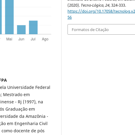
(2020).
Tecno-Lógica
,
24
, 324-333.
https://doi.org/10.17058/tecnolog.v2
56
Formatos de Citação
IFPA
ela Universidade Federal
ia; Mestrado em
inense - Rj (1997), na
 Pós Graduação em
versidade da Amazônia -
ção em Engenharia Civil
a como docente de pós