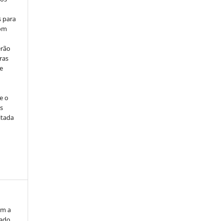
s para
com
erão
ras
e
e o
s
itada
om a
zado