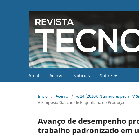
Atual
Acervo
Notícias
Sobre
Início
/
Acervo
/
v. 24 (2020): Número especial: V
V Simpósio Gaúcho de Engenharia de Produção
Avanço de desempenho pro
trabalho padronizado em 