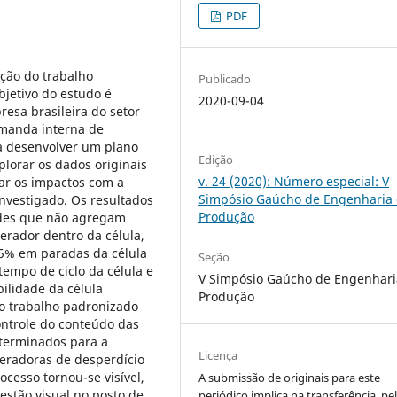
PDF
ação do trabalho
Publicado
jetivo do estudo é
2020-09-04
sa brasileira do setor
emanda interna de
a desenvolver um plano
Edição
lorar os dados originais
v. 24 (2020): Número especial: V
ar os impactos com a
Simpósio Gaúcho de Engenharia
nvestigado. Os resultados
Produção
ades que não agregam
rador dentro da célula,
 5% em paradas da célula
Seção
tempo de ciclo da célula e
V Simpósio Gaúcho de Engenhari
ilidade da célula
Produção
o trabalho padronizado
ontrole do conteúdo das
eterminados para a
Licença
geradoras de desperdício
ocesso tornou-se visível,
A submissão de originais para este
estão visual no posto de
periódico implica na transferência, pe