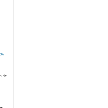
 de
a de
los