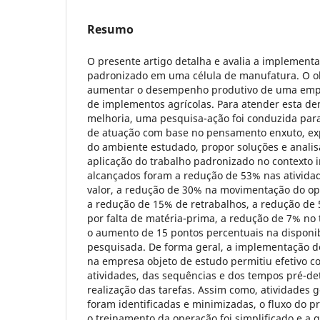
Resumo
O presente artigo detalha e avalia a implement
padronizado em uma célula de manufatura. O ob
aumentar o desempenho produtivo de uma empre
de implementos agrícolas. Para atender esta d
melhoria, uma pesquisa-ação foi conduzida par
de atuação com base no pensamento enxuto, exp
do ambiente estudado, propor soluções e analis
aplicação do trabalho padronizado no contexto i
alcançados foram a redução de 53% nas ativid
valor, a redução de 30% na movimentação do ope
a redução de 15% de retrabalhos, a redução de
por falta de matéria-prima, a redução de 7% no 
o aumento de 15 pontos percentuais na disponib
pesquisada. De forma geral, a implementação d
na empresa objeto de estudo permitiu efetivo c
atividades, das sequências e dos tempos pré-d
realização das tarefas. Assim como, atividades 
foram identificadas e minimizadas, o fluxo do pr
o treinamento da operação foi simplificado e a g