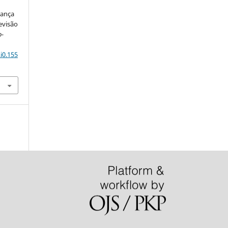
rança
evisão
o-
i0.155