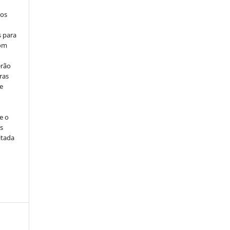
los
s para
com
erão
ras
e
e o
s
itada