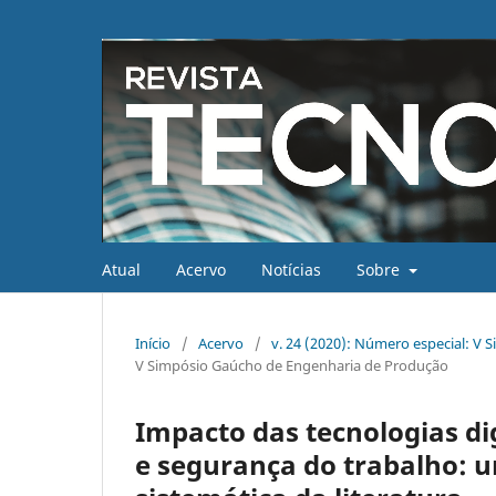
Atual
Acervo
Notícias
Sobre
Início
/
Acervo
/
v. 24 (2020): Número especial: V
V Simpósio Gaúcho de Engenharia de Produção
Impacto das tecnologias dig
e segurança do trabalho: u