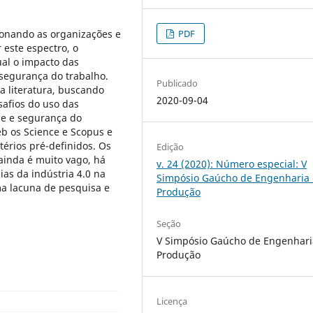
ionando as organizações e
PDF
 este espectro, o
ual o impacto das
 segurança do trabalho.
Publicado
da literatura, buscando
2020-09-04
safios do uso das
de e segurança do
eb os Science e Scopus e
érios pré-definidos. Os
Edição
ainda é muito vago, há
v. 24 (2020): Número especial: V
as da indústria 4.0 na
Simpósio Gaúcho de Engenharia
a lacuna de pesquisa e
Produção
Seção
V Simpósio Gaúcho de Engenhari
Produção
Licença