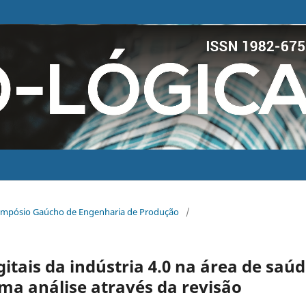
 Simpósio Gaúcho de Engenharia de Produção
/
itais da indústria 4.0 na área de saú
ma análise através da revisão