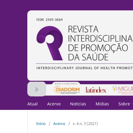
Atual
Acervo
Notícias
Mídias
Sobre
Início
/
Acervo
/
v. 4 n. 3 (2021)