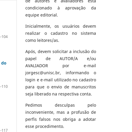
de autores e avaliadores está
condicionado à aprovação da
equipe editorial.
Inicialmente, os usuários devem
realizar o cadastro no sistema
-104
como leitores/as.
Após, devem solicitar a inclusão do
papel de AUTOR/A e/ou
s do
AVALIADOR por e-mail
jorgesc@unisc.br, informando o
login e e-mail utilizado no cadastro
-110
para que o envio de manuscritos
seja liberado na respectiva conta.
Pedimos desculpas pelo
inconveniente, mas a profusão de
perfis falsos nos obriga a adotar
esse procedimento.
-117