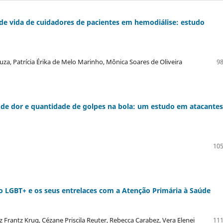
de vida de cuidadores de pacientes em hemodiálise: estudo
uza, Patrícia Érika de Melo Marinho, Mônica Soares de Oliveira
98
 de dor e quantidade de golpes na bola: um estudo em atacante
105
o LGBT+ e os seus entrelaces com a Atenção Primária à Saúde
z Frantz Krug, Cézane Priscila Reuter, Rebecca Carabez, Vera Elenei
111