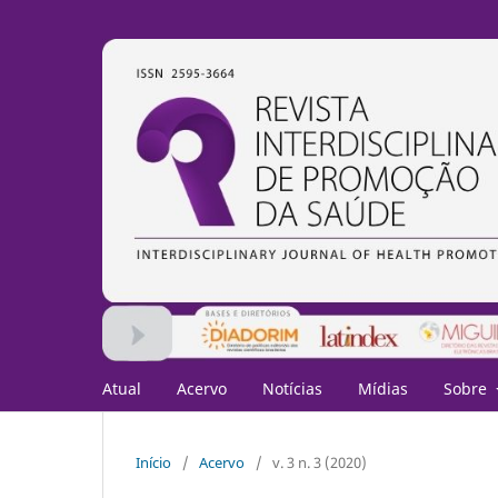
Atual
Acervo
Notícias
Mídias
Sobre
Início
/
Acervo
/
v. 3 n. 3 (2020)