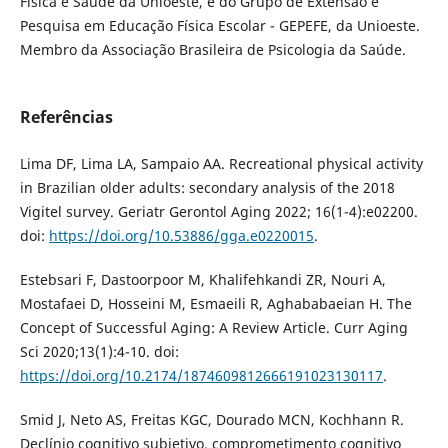
Física e Saúde da Unioeste, e do Grupo de Extensão e
Pesquisa em Educação Física Escolar - GEPEFE, da Unioeste.
Membro da Associação Brasileira de Psicologia da Saúde.
Referências
Lima DF, Lima LA, Sampaio AA. Recreational physical activity
in Brazilian older adults: secondary analysis of the 2018
Vigitel survey. Geriatr Gerontol Aging 2022; 16(1-4):e02200.
doi:
https://doi.org/10.53886/gga.e0220015
.
Estebsari F, Dastoorpoor M, Khalifehkandi ZR, Nouri A,
Mostafaei D, Hosseini M, Esmaeili R, Aghababaeian H. The
Concept of Successful Aging: A Review Article. Curr Aging
Sci 2020;13(1):4-10. doi:
https://doi.org/10.2174/1874609812666191023130117
.
Smid J, Neto AS, Freitas KGC, Dourado MCN, Kochhann R.
Declínio cognitivo subjetivo, comprometimento cognitivo