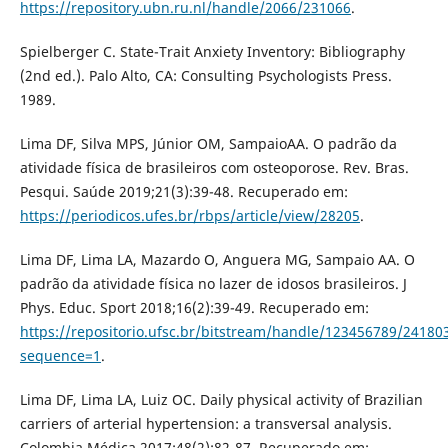
https://repository.ubn.ru.nl/handle/2066/231066
.
Spielberger C. State-Trait Anxiety Inventory: Bibliography
(2nd ed.). Palo Alto, CA: Consulting Psychologists Press.
1989.
Lima DF, Silva MPS, Júnior OM, SampaioAA. O padrão da
atividade física de brasileiros com osteoporose. Rev. Bras.
Pesqui. Saúde 2019;21(3):39-48. Recuperado em:
https://periodicos.ufes.br/rbps/article/view/28205
.
Lima DF, Lima LA, Mazardo O, Anguera MG, Sampaio AA. O
padrão da atividade física no lazer de idosos brasileiros. J
Phys. Educ. Sport 2018;16(2):39-49. Recuperado em:
https://repositorio.ufsc.br/bitstream/handle/123456789/24180
sequence=1
.
Lima DF, Lima LA, Luiz OC. Daily physical activity of Brazilian
carriers of arterial hypertension: a transversal analysis.
Colombia Médica 2017;48(2):82-87. Recuperado em: