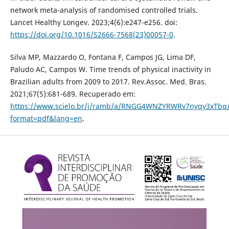
network meta-analysis of randomised controlled trials.
Lancet Healthy Longev. 2023;4(6):e247-e256. doi:
https://doi.org/10.1016/S2666-7568(23)00057-0
.
Silva MP, Mazzardo O, Fontana F, Campos JG, Lima DF,
Paludo AC, Campos W. Time trends of physical inactivity in
Brazilian adults from 2009 to 2017. Rev.Assoc. Med. Bras.
2021;67(5):681-689. Recuperado em:
https://www.scielo.br/j/ramb/a/RNGG4WNZYRWRv7nyqy3xTbq
format=pdf&lang=en
.