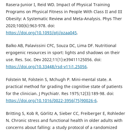
Rasera-Junior I, Reid WD. Impact of Physical Training
Programs on Physical Fitness in People With Class II and III
Obesity: A Systematic Review and Meta-Analysis. Phys Ther
2020;100(6):963-978. doi:
https://doi.org/10.1093/ptj/pzaa045
.
Balko AB, Palavissini CFC, Souza DC, Lima DF. Nutritional
ergogenic resources in sport: lights and shadows on their
use. Res. Soc. Dev 2022;11(1):e39411125056. doi:
https://doi.org/10.33448/rsd-v11i1.25056
.
Folstein M, Folstein S, Mchugh P. Mini-mental state. A
practical method for grading the cognitive state of patients
for the clinician. J Psychiatr. Res 1975;12(3):189-98. doi:
https://doi.org/10.1016/0022-3956(75)90026-6
.
Britting S, Kob R, Görlitz A, Sieber CC, Freiberger E, Rohleder
N. Chronic stress and functional health in older adults with
concerns about falling: a study protocol of a randomized