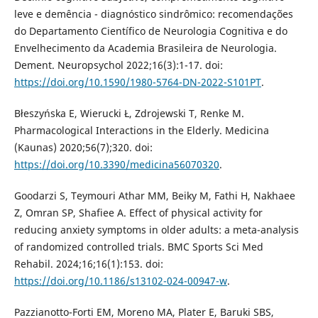
leve e demência - diagnóstico sindrômico: recomendações
do Departamento Científico de Neurologia Cognitiva e do
Envelhecimento da Academia Brasileira de Neurologia.
Dement. Neuropsychol 2022;16(3):1-17. doi:
https://doi.org/10.1590/1980-5764-DN-2022-S101PT
.
Błeszyńska E, Wierucki Ł, Zdrojewski T, Renke M.
Pharmacological Interactions in the Elderly. Medicina
(Kaunas) 2020;56(7);320. doi:
https://doi.org/10.3390/medicina56070320
.
Goodarzi S, Teymouri Athar MM, Beiky M, Fathi H, Nakhaee
Z, Omran SP, Shafiee A. Effect of physical activity for
reducing anxiety symptoms in older adults: a meta-analysis
of randomized controlled trials. BMC Sports Sci Med
Rehabil. 2024;16;16(1):153. doi:
https://doi.org/10.1186/s13102-024-00947-w
.
Pazzianotto-Forti EM, Moreno MA, Plater E, Baruki SBS,