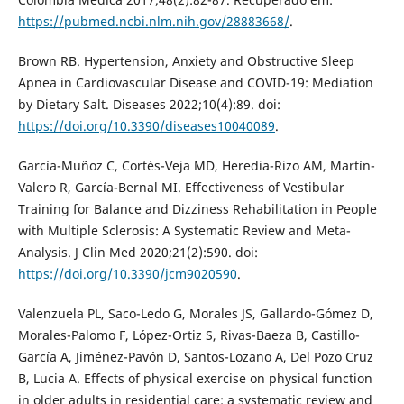
https://pubmed.ncbi.nlm.nih.gov/28883668/
.
Brown RB. Hypertension, Anxiety and Obstructive Sleep
Apnea in Cardiovascular Disease and COVID-19: Mediation
by Dietary Salt. Diseases 2022;10(4):89. doi:
https://doi.org/10.3390/diseases10040089
.
García-Muñoz C, Cortés-Veja MD, Heredia-Rizo AM, Martín-
Valero R, García-Bernal MI. Effectiveness of Vestibular
Training for Balance and Dizziness Rehabilitation in People
with Multiple Sclerosis: A Systematic Review and Meta-
Analysis. J Clin Med 2020;21(2):590. doi:
https://doi.org/10.3390/jcm9020590
.
Valenzuela PL, Saco-Ledo G, Morales JS, Gallardo-Gómez D,
Morales-Palomo F, López-Ortiz S, Rivas-Baeza B, Castillo-
García A, Jiménez-Pavón D, Santos-Lozano A, Del Pozo Cruz
B, Lucia A. Effects of physical exercise on physical function
in older adults in residential care: a systematic review and