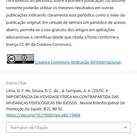
com direitos do periódico sobre a primeira publicação. Os autores
somente poderão utilizar os mesmos resultados em outras
publicações indicando claramente este periódico como o meio da
publicação original. Em virtude de sermos um periódico de acesso
aberto, permite-se o uso gratuito dos artigos em aplicações
educacionais e científicas desde que citada a fonte conforme a
licença CC-BY da Creative Commons.
Creative Commons Atribuição 4.0 Internacional
.
Como Citar
Lima, D. F. de, Souza, D. C. de ., & Sampaio, A. A. (2025). A
IMPORTÂNCIA DA ATIVIDADE FÍSICA NA CONTRAPARTIDA DAS
MUDANÇAS FISIOLÓGICAS EM IDOSOS .
Revista Interdisciplinar De
Promoção Da Saúde
,
8
(2), 80-92.
https://doi.org/10.17058/rips.v8i2.19494
Formatos de Citação