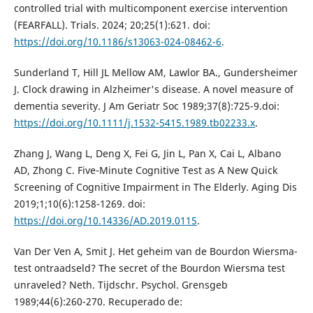
controlled trial with multicomponent exercise intervention
(FEARFALL). Trials. 2024; 20;25(1):621. doi:
https://doi.org/10.1186/s13063-024-08462-6
.
Sunderland T, Hill JL Mellow AM, Lawlor BA., Gundersheimer
J. Clock drawing in Alzheimer's disease. A novel measure of
dementia severity. J Am Geriatr Soc 1989;37(8):725-9.doi:
https://doi.org/10.1111/j.1532-5415.1989.tb02233.x
.
Zhang J, Wang L, Deng X, Fei G, Jin L, Pan X, Cai L, Albano
AD, Zhong C. Five-Minute Cognitive Test as A New Quick
Screening of Cognitive Impairment in The Elderly. Aging Dis
2019;1;10(6):1258-1269. doi:
https://doi.org/10.14336/AD.2019.0115
.
Van Der Ven A, Smit J. Het geheim van de Bourdon Wiersma-
test ontraadseld? The secret of the Bourdon Wiersma test
unraveled? Neth. Tijdschr. Psychol. Grensgeb
1989;44(6):260-270. Recuperado de: