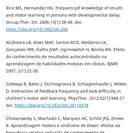
Rice MS, Hernandez HG. Frequencyof knowledge of results
and motor learning in persons with developmental delay.
Occup.Ther. Int. 2006;13(1):38-48. doi:
https://doi.org/10.1002/oti.206
Alcântara LB, Alves MAF, Santos RCO, Medeiros LK,
Gonçalves WR, Fialho JVAP, Ugrinowitsh H, Benda RN. Efeito
do conhecimento de resultados autocontrolado na
aprendizagem de habilidades motoras em idosos. BJMB
2007; 2(1):22-30.
Sideway B, Bates J, Occhiogrosso B, Schlagenhaufer J, Wilkes
D. Interaction of feedback frequency and task difficulty in
children’s motor skill learning. PhysTher. 2012;92(7):948-57.
doi:
https://doi.org/10.2522/ptj.20110378
Chiviacowsky S, Machado C, Marques AC, Schild JFG, Drews
R. Aprendizagem motora e síndrome de Down: efeitos da
frequência relativa reduzida de conhecimento de