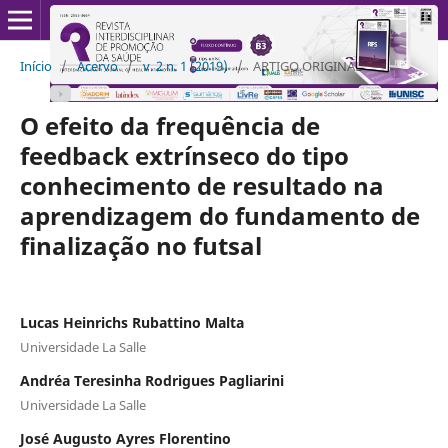
Início
/
Acervo
/
v. 2 n. 1 (2019)
/
ARTIGO ORIGINAL
O efeito da frequência de
feedback extrínseco do tipo
conhecimento de resultado na
aprendizagem do fundamento de
finalização no futsal
Lucas Heinrichs Rubattino Malta
Universidade La Salle
Andréa Teresinha Rodrigues Pagliarini
Universidade La Salle
José Augusto Ayres Florentino