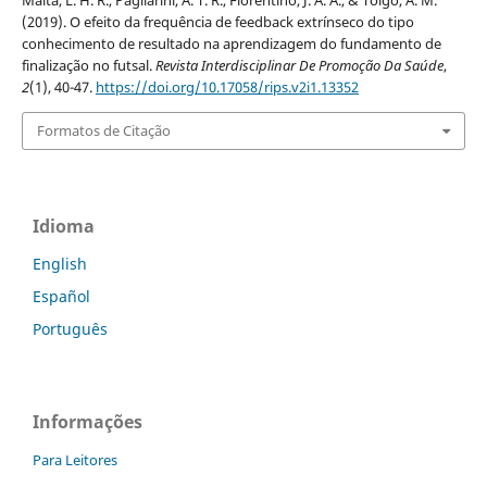
Malta, L. H. R., Pagliarini, A. T. R., Florentino, J. A. A., & Toigo, A. M.
(2019). O efeito da frequência de feedback extrínseco do tipo
conhecimento de resultado na aprendizagem do fundamento de
finalização no futsal.
Revista Interdisciplinar De Promoção Da Saúde
,
2
(1), 40-47.
https://doi.org/10.17058/rips.v2i1.13352
Formatos de Citação
Idioma
English
Español
Português
Informações
Para Leitores