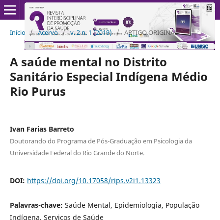
Início
/
Acervo
/
v. 2 n. 1 (2019)
/
ARTIGO ORIGINAL
A saúde mental no Distrito
Sanitário Especial Indígena Médio
Rio Purus
Ivan Farias Barreto
Doutorando do Programa de Pós-Graduação em Psicologia da
Universidade Federal do Rio Grande do Norte.
DOI:
https://doi.org/10.17058/rips.v2i1.13323
Palavras-chave:
Saúde Mental, Epidemiologia, População
Indígena, Serviços de Saúde