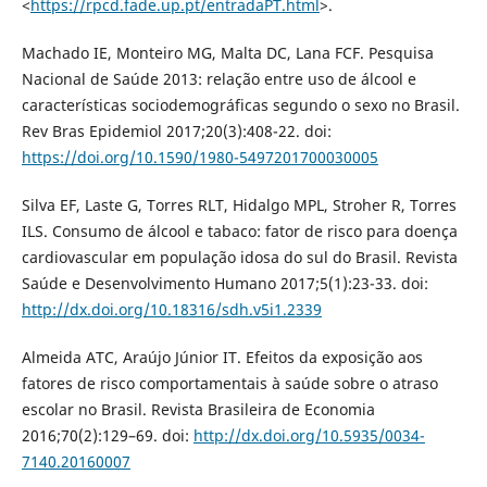
<
https://rpcd.fade.up.pt/entradaPT.html
>.
Machado IE, Monteiro MG, Malta DC, Lana FCF. Pesquisa
Nacional de Saúde 2013: relação entre uso de álcool e
características sociodemográficas segundo o sexo no Brasil.
Rev Bras Epidemiol 2017;20(3):408-22. doi:
https://doi.org/10.1590/1980-5497201700030005
Silva EF, Laste G, Torres RLT, Hidalgo MPL, Stroher R, Torres
ILS. Consumo de álcool e tabaco: fator de risco para doença
cardiovascular em população idosa do sul do Brasil. Revista
Saúde e Desenvolvimento Humano 2017;5(1):23-33. doi:
http://dx.doi.org/10.18316/sdh.v5i1.2339
Almeida ATC, Araújo Júnior IT. Efeitos da exposição aos
fatores de risco comportamentais à saúde sobre o atraso
escolar no Brasil. Revista Brasileira de Economia
2016;70(2):129–69. doi:
http://dx.doi.org/10.5935/0034-
7140.20160007