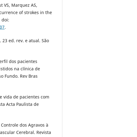
st VS, Marquez AS,
ccurrence of strokes in the
 doi:
O07
.
. 23 ed. rev. e atual. São
erfil dos pacientes
stidos na clínica de
so Fundo. Rev Bras
de vida de pacientes com
sta Acta Paulista de
Controle dos Agravos à
scular Cerebral. Revista