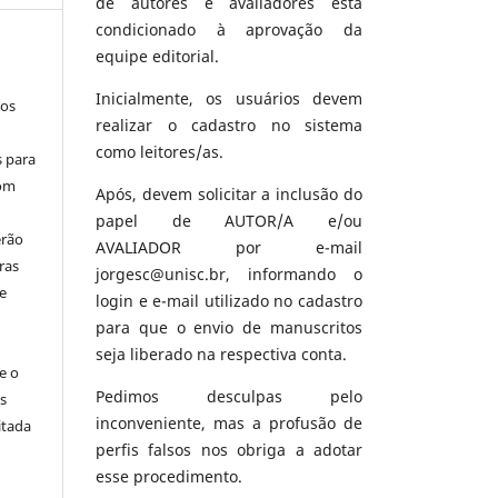
de autores e avaliadores está
condicionado à aprovação da
equipe editorial.
Inicialmente, os usuários devem
los
realizar o cadastro no sistema
como leitores/as.
s para
com
Após, devem solicitar a inclusão do
papel de AUTOR/A e/ou
erão
AVALIADOR por e-mail
ras
jorgesc@unisc.br, informando o
e
login e e-mail utilizado no cadastro
para que o envio de manuscritos
seja liberado na respectiva conta.
e o
Pedimos desculpas pelo
s
inconveniente, mas a profusão de
itada
perfis falsos nos obriga a adotar
esse procedimento.