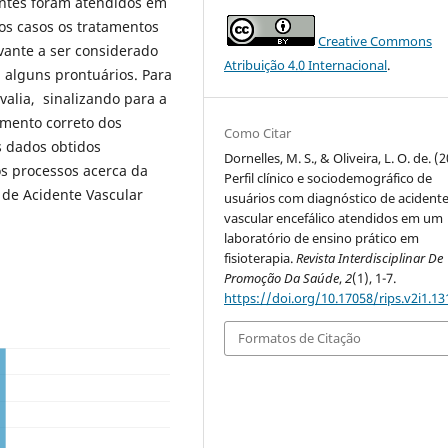
ntes foram atendidos em
os casos os tratamentos
Creative Commons
vante a ser considerado
Atribuição 4.0 Internacional
.
 alguns prontuários. Para
valia, sinalizando para a
imento correto dos
Como Citar
s dados obtidos
Dornelles, M. S., & Oliveira, L. O. de. (
s processos acerca da
Perfil clínico e sociodemográfico de
o de Acidente Vascular
usuários com diagnóstico de acident
vascular encefálico atendidos em um
laboratório de ensino prático em
fisioterapia.
Revista Interdisciplinar De
Promoção Da Saúde
,
2
(1), 1-7.
https://doi.org/10.17058/rips.v2i1.13
Formatos de Citação