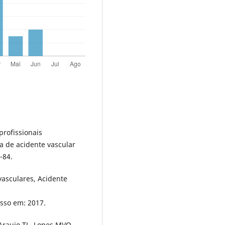
profissionais
ma de acidente vascular
-84.
asculares, Acidente
esso em: 2017.
 Araujo TL, Lopes MVO.