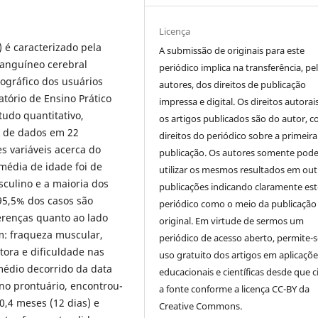
Licença
) é caracterizado pela
A submissão de originais para este
sanguíneo cerebral
periódico implica na transferência, pe
mográfico dos
usuários
autores, dos direitos de publicação
tório de Ensino Prático
impressa e digital. Os direitos autorai
tudo quantitativo,
os artigos publicados são do autor, 
a de dados em 22
direitos do periódico sobre a primeira
s variáveis acerca do
publicação. Os autores somente pod
média de idade foi de
utilizar os mesmos resultados em out
sculino e a maioria dos
publicações indicando claramente est
95,5% dos casos são
periódico como o meio da publicação
erenças quanto ao lado
original. Em virtude de sermos um
m: fraqueza muscular,
periódico de acesso aberto, permite-s
tora e dificuldade nas
uso gratuito dos artigos em aplicaçõe
médio decorrido da data
educacionais e científicas desde que c
 no prontuário, encontrou-
a fonte conforme a licença CC-BY da
,4 meses (12 dias) e
Creative Commons.