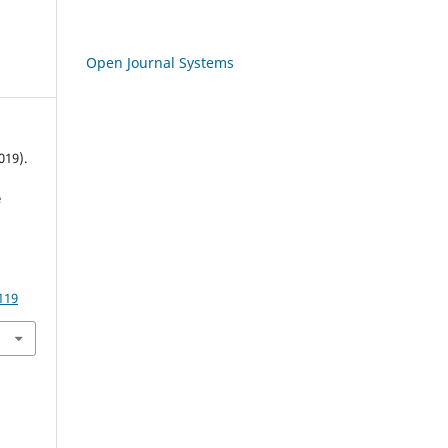
Open Journal Systems
2019).
e
119