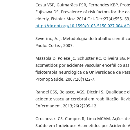
Costa VSP, Guimarães PSR, Fernandes KBP, Prob
Fujisawa DS. Prevalence of risk factors for the o
elderly. Fisioter Mov. 2014 Oct-Dec;27(4):555- 63.
http://dx.doi.org/10.1590/0103-5150.027.004.A
Severino, A. J. Metodologia do trabalho científico
Paulo: Cortez, 2007.
Mazzola D, Polese JC, Schuster RC, Oliveira SG. P
acometidos por acidente vascular encefálico assi
fisioterapia neurológica da Universidade de Pas
Promoç Saúde. 2007;20(1)22-7.
Rangel ESS, Belasco, AGS, Diccini S. Qualidade 
acidente vascular cerebral em reabilitação. Revi
Enfermagem. 2013;26(2)205-12.
Grochovski CS, Campos R, Lima MCAM. Ações de 
Saúde em Indivíduos Acometidos por Acidente Va