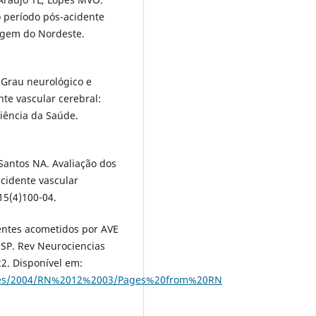
 período pós-acidente
agem do Nordeste.
 Grau neurológico e
te vascular cerebral:
Ciência da Saúde.
Santos NA. Avaliação dos
cidente vascular
15(4)100-04.
ientes acometidos por AVE
ESP. Rev Neurociencias
22. Disponível em:
icoes/2004/RN%2012%2003/Pages%20from%20RN