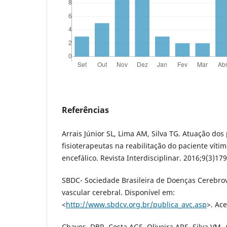
Referências
Arrais Júnior SL, Lima AM, Silva TG. Atuação dos 
fisioterapeutas na reabilitação do paciente víti
encefálico. Revista Interdisciplinar. 2016;9(3)179
SBDC- Sociedade Brasileira de Doenças Cerebrov
vascular cerebral. Disponível em:
<
http://www.sbdcv.org.br/publica_avc.asp
>. Ac
Chaves, DBR, Costa AGS, Oliveira ARS, Silva VM,