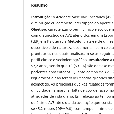
Resumo
Introdução:
o Acidente Vascular Encefálico (AVE
diminuição ou completa interrupção do aporte 
Objetivo
: caracterizar o perfil clínico e sociode
com diagnóstico de AVE atendidos em um Labora
(LEP) em Fisioterapia
Método
: trata-se de um es
descritivo e de natureza documental, com colet
prontuários nos quais analisaram-se as seguinte
perfil clínico e sociodemográfico.
Resultados:
a 
57,2 anos, sendo que 13 (59,1%) são do sexo ma
pacientes aposentados. Quanto ao tipo de AVE, 
isquêmicos e não foram verificadas grandes dif
acometido. As principais queixas relatadas fora
dificuldade na marcha, falta de coordenação mo
atividades de vida diária. Em relação ao tempo 
do último AVE até o dia da avaliação que consta
se 45,2 meses (DP=49,6), com tempo mínimo de 0