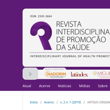
Atual
Acervo
Notícias
Mídias
Sobre
Início
/
Acervo
/
v. 2 n. 1 (2019)
/
ARTIGO ORIGI