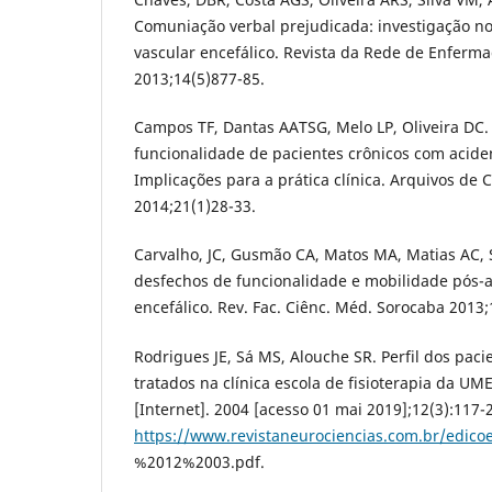
Comuniação verbal prejudicada: investigação no
vascular encefálico. Revista da Rede de Enferm
2013;14(5)877-85.
Campos TF, Dantas AATSG, Melo LP, Oliveira DC.
funcionalidade de pacientes crônicos com aciden
Implicações para a prática clínica. Arquivos de 
2014;21(1)28-33.
Carvalho, JC, Gusmão CA, Matos MA, Matias AC, 
desfechos de funcionalidade e mobilidade pós-a
encefálico. Rev. Fac. Ciênc. Méd. Sorocaba 2013;
Rodrigues JE, Sá MS, Alouche SR. Perfil dos pac
tratados na clínica escola de fisioterapia da UM
[Internet]. 2004 [acesso 01 mai 2019];12(3):117-
https://www.revistaneurociencias.com.br/ed
%2012%2003.pdf.