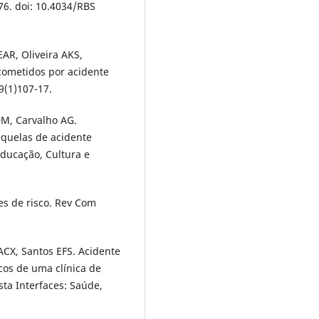
76. doi: 10.4034/RBS
AR, Oliveira AKS,
acometidos por acidente
;9(1)107-17.
DM, Carvalho AG.
equelas de acidente
Educação, Cultura e
es de risco. Rev Com
ACX, Santos EFS. Acidente
cos de uma clínica de
ista Interfaces: Saúde,