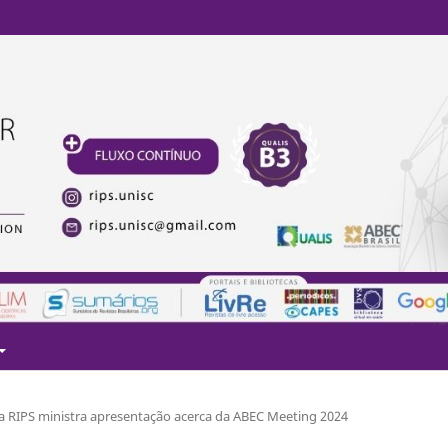
da RIPS ministra apresentação acerca da ABEC Meeting 2024