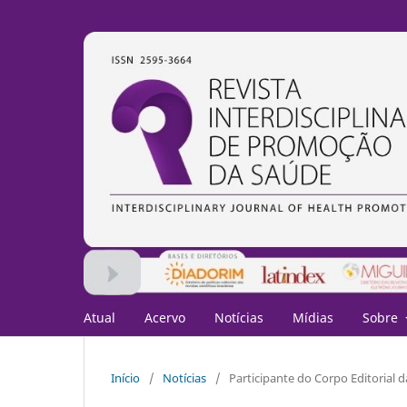
Atual
Acervo
Notícias
Mídias
Sobre
Início
/
Notícias
/
Participante do Corpo Editorial 