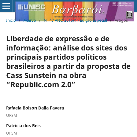
Início
/
Acervo
/
N° 47 ANO 2016/1 - Edição Especial
/
Artigos
Liberdade de expressão e de
informação: análise dos sites dos
principais partidos políticos
brasileiros a partir da proposta de
Cass Sunstein na obra
“Republic.com 2.0”
Rafaela Bolson Dalla Favera
UFSM
Patrícia dos Reis
UFSM