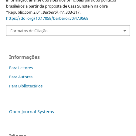
informação: análise dos sites dos principais partidos políticos
brasileiros a partir da proposta de Cass Sunstein na obra
“Republic.com 2.0”.
Barbarói
,
47
, 303-317.
https://doi.org/10.17058/barbaroi.v0i47.9568
Formatos de Citação
Informações
Para Leitores
Para Autores
Para Bibliotecários
Open Journal Systems
Idioma