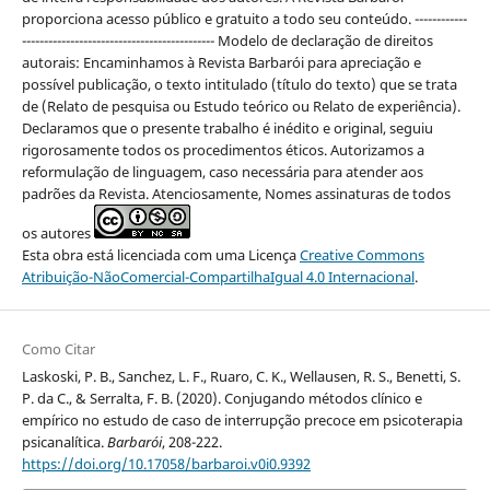
proporciona acesso público e gratuito a todo seu conteúdo. ------------
-------------------------------------------- Modelo de declaração de direitos
autorais: Encaminhamos à Revista Barbarói para apreciação e
possível publicação, o texto intitulado (título do texto) que se trata
de (Relato de pesquisa ou Estudo teórico ou Relato de experiência).
Declaramos que o presente trabalho é inédito e original, seguiu
rigorosamente todos os procedimentos éticos. Autorizamos a
reformulação de linguagem, caso necessária para atender aos
padrões da Revista. Atenciosamente, Nomes assinaturas de todos
os autores
Esta obra está licenciada com uma Licença
Creative Commons
Atribuição-NãoComercial-CompartilhaIgual 4.0 Internacional
.
Como Citar
Laskoski, P. B., Sanchez, L. F., Ruaro, C. K., Wellausen, R. S., Benetti, S.
P. da C., & Serralta, F. B. (2020). Conjugando métodos clínico e
empírico no estudo de caso de interrupção precoce em psicoterapia
psicanalítica.
Barbarói
, 208-222.
https://doi.org/10.17058/barbaroi.v0i0.9392