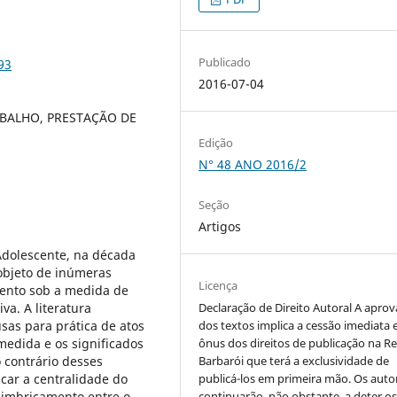
Publicado
93
2016-07-04
BALHO, PRESTAÇÃO DE
Edição
N° 48 ANO 2016/2
Seção
Artigos
Adolescente, na década
objeto de inúmeras
Licença
mento sob a medida de
va. A literatura
Declaração de Direito Autoral A apro
usas para prática de atos
dos textos implica a cessão imediata 
medida e os significados
ônus dos direitos de publicação na Re
 contrário desses
Barbarói que terá a exclusividade de
car a centralidade do
publicá-los em primeira mão. Os auto
e imbricamento entre o
continuarão, não obstante, a deter o