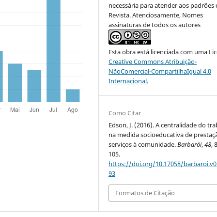
necessária para atender aos padrões 
Revista. Atenciosamente, Nomes
assinaturas de todos os autores
Esta obra está licenciada com uma Li
Creative Commons Atribuição-
NãoComercial-CompartilhaIgual 4.0
Internacional
.
Como Citar
Edson, J. (2016). A centralidade do tr
na medida socioeducativa de prestaç
serviços à comunidade.
Barbarói
,
48
, 
105.
https://doi.org/10.17058/barbaroi.v0
93
Formatos de Citação