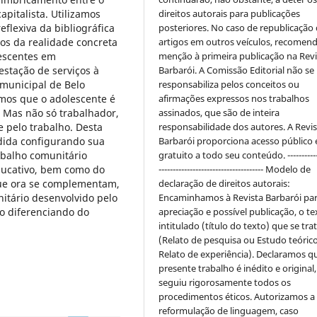
pitalista. Utilizamos
direitos autorais para publicações
eflexiva da bibliográfica
posteriores. No caso de republicação
os da realidade concreta
artigos em outros veículos, recomend
lescentes em
menção à primeira publicação na Revi
stação de serviços à
Barbarói. A Comissão Editorial não se
 municipal de Belo
responsabiliza pelos conceitos ou
mos que o adolescente é
afirmações expressos nos trabalhos
i. Mas não só trabalhador,
assinados, que são de inteira
pelo trabalho. Desta
responsabilidade dos autores. A Revis
dida configurando sua
Barbarói proporciona acesso público 
rabalho comunitário
gratuito a todo seu conteúdo. ------------
ducativo, bem como do
------------------------------------- Modelo de
que ora se complementam,
declaração de direitos autorais:
itário desenvolvido pelo
Encaminhamos à Revista Barbarói pa
 o diferenciando do
apreciação e possível publicação, o te
intitulado (título do texto) que se tra
(Relato de pesquisa ou Estudo teóric
Relato de experiência). Declaramos q
presente trabalho é inédito e original,
seguiu rigorosamente todos os
procedimentos éticos. Autorizamos a
reformulação de linguagem, caso