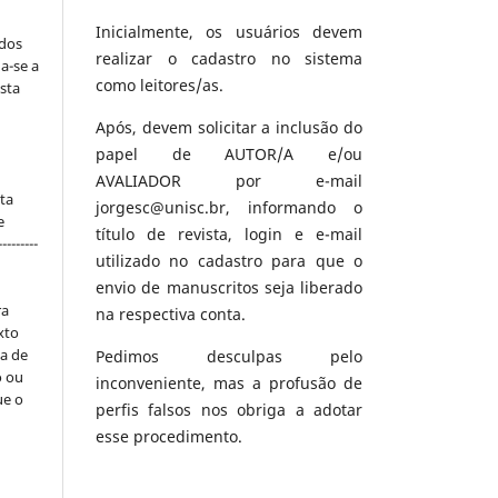
Inicialmente, os usuários devem
 dos
realizar o cadastro no sistema
a-se a
como leitores/as.
sta
Após, devem solicitar a inclusão do
papel de AUTOR/A e/ou
AVALIADOR por e-mail
ta
jorgesc@unisc.br, informando o
e
título de revista, login e e-mail
-------
utilizado no cadastro para que o
envio de manuscritos seja liberado
ra
na respectiva conta.
xto
ta de
Pedimos desculpas pelo
o ou
inconveniente, mas a profusão de
ue o
perfis falsos nos obriga a adotar
esse procedimento.