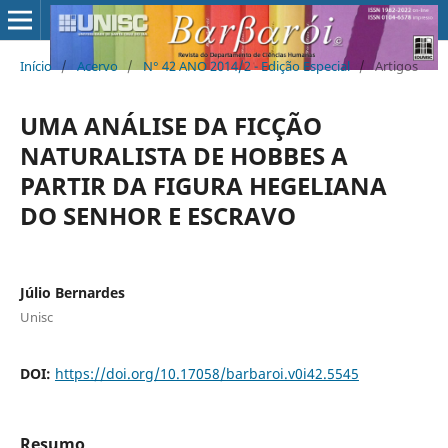
Início
/
Acervo
/
N° 42 ANO 2014/2 - Edição Especial
/
Artigos
UMA ANÁLISE DA FICÇÃO
NATURALISTA DE HOBBES A
PARTIR DA FIGURA HEGELIANA
DO SENHOR E ESCRAVO
Júlio Bernardes
Unisc
DOI:
https://doi.org/10.17058/barbaroi.v0i42.5545
Resumo