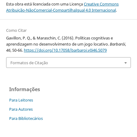
Esta obra está licenciada com uma Licença
Creative Commons
Atribuição-NãoComercial-CompartilhaIgual 4.0 Internacional
.
Como Citar
Gavillon, P. Q., & Maraschin, C. (2016). Políticas cognitivas e
aprendizagem no desenvolvimento de um jogo locativo.
Barbarói
,
46
, 50-66.
https://doi.org/10.17058/barbaroi.v0i46.5079
Formatos de Citação
Informações
Para Leitores
Para Autores
Para Bibliotecários