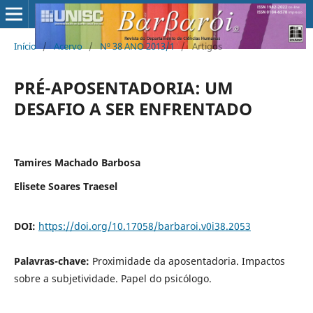
Início
/
Acervo
/
Nº 38 ANO 2013/1
/
Artigos
PRÉ-APOSENTADORIA: UM
DESAFIO A SER ENFRENTADO
Tamires Machado Barbosa
Elisete Soares Traesel
DOI:
https://doi.org/10.17058/barbaroi.v0i38.2053
Palavras-chave:
Proximidade da aposentadoria. Impactos
sobre a subjetividade. Papel do psicólogo.