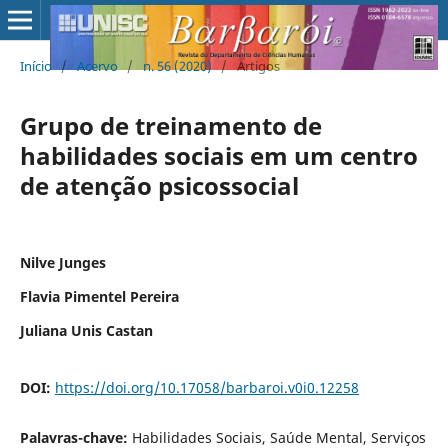
Início
/
Acervo
/
n. 56 (2020)
/
Artigos
Grupo de treinamento de
habilidades sociais em um centro
de atenção psicossocial
Nilve Junges
Flavia Pimentel Pereira
Juliana Unis Castan
DOI:
https://doi.org/10.17058/barbaroi.v0i0.12258
Palavras-chave:
Habilidades Sociais, Saúde Mental, Serviços