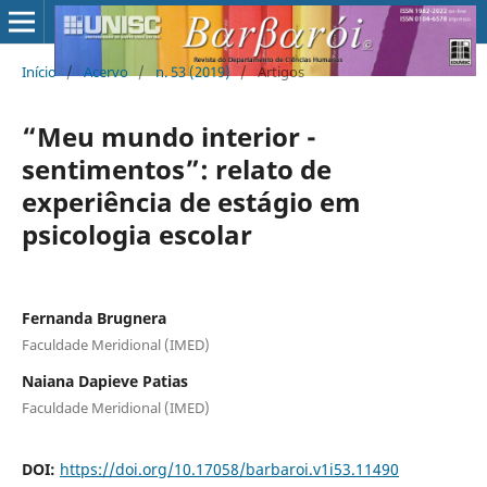
Início
/
Acervo
/
n. 53 (2019)
/
Artigos
“Meu mundo interior -
sentimentos”: relato de
experiência de estágio em
psicologia escolar
Fernanda Brugnera
Faculdade Meridional (IMED)
Naiana Dapieve Patias
Faculdade Meridional (IMED)
DOI:
https://doi.org/10.17058/barbaroi.v1i53.11490