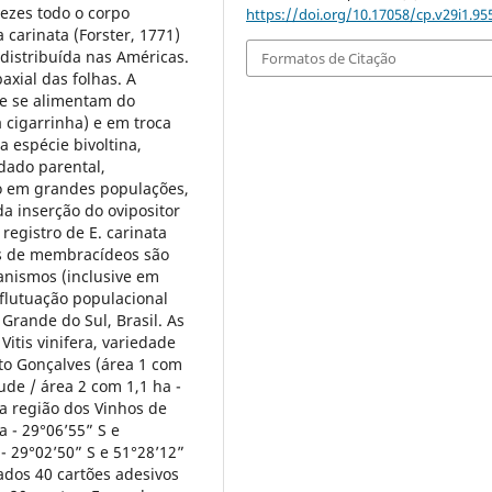
vezes todo o corpo
https://doi.org/10.17058/cp.v29i1.95
 carinata (Forster, 1771)
distribuída nas Américas.
Formatos de Citação
axial das folhas. A
e se alimentam do
 cigarrinha) e em troca
 espécie bivoltina,
dado parental,
do em grandes populações,
a inserção do ovipositor
egistro de E. carinata
es de membracídeos são
anismos (inclusive em
 flutuação populacional
 Grande do Sul, Brasil. As
itis vinifera, variedade
to Gonçalves (área 1 com
ude / área 2 com 1,1 ha -
na região dos Vinhos de
 - 29°06’55” S e
- 29°02’50” S e 51°28’12”
ados 40 cartões adesivos