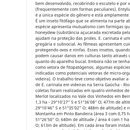
bem desenvolvido, recobrindo o escutelo e por 
(frequentemente com formas peculiares). Entylia
é a única espécie do gênero e está amplamente 
É um inseto fitófago que se alimenta na parte ab
espécie apresenta mutualismo com formigas qu
honeydew (substância açucarada excretada pela
ajudam na proteção das proles. E. carinata é uma
gregária e subsocial. As fêmeas apresentam cui
protegendo ovos e ninfas. Esses insetos, quan
podem causar danos em culturas tanto através d
quanto do aparelho bucal. Embora não se tenha r
como vetora de fitopatógenos, algumas espéci
indicadas como potenciais vetoras de micro-org
videira). O trabalho teve como objetivo avaliar a
de E. carinata em videiras na Serra Gaúcha - Rio
coletas foram realizadas em quatro vinhedos de V
Merlot localizados no Vale dos Vinhedos em Ben
1,3 ha - 29°10’27” S e 51°36’08” O; 477m de altit
29°10’46” S e 51°35’02” O; 488m de altitude) e 
Montanha em Pinto Bandeira (área 3 com 0,75 ha
51°26’50” O; 640m de altitude / área 4 com 1 ha 
O; 613m de altitude). Em cada área foram instal