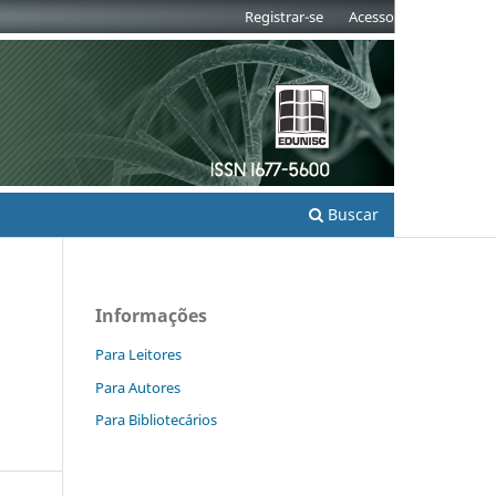
Registrar-se
Acesso
Buscar
Informações
Para Leitores
Para Autores
Para Bibliotecários