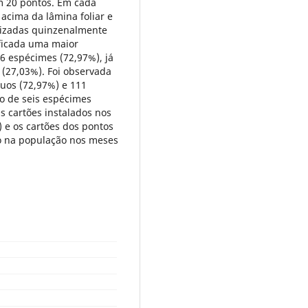
m 20 pontos. Em cada
acima da lâmina foliar e
alizadas quinzenalmente
ificada uma maior
6 espécimes (72,97%), já
(27,03%). Foi observada
uos (72,97%) e 111
xo de seis espécimes
s cartões instalados nos
 e os cartões dos pontos
o na população nos meses