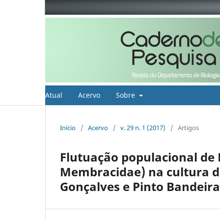
Atual
Acervo
Sobre
Início
/
Acervo
/
v. 29 n. 1 (2017)
/
Artigos
Flutuação populacional de 
Membracidae) na cultura da
Gonçalves e Pinto Bandeira