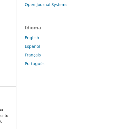
Open Journal Systems
Idioma
English
Español
Français
Português
na
Bento
).