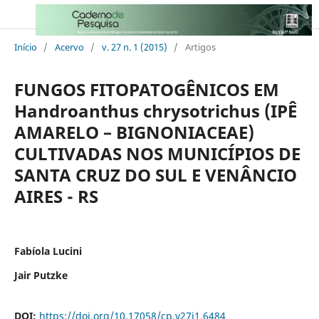
Início
/
Acervo
/
v. 27 n. 1 (2015)
/
Artigos
FUNGOS FITOPATOGÊNICOS EM
Handroanthus chrysotrichus (IPÊ
AMARELO – BIGNONIACEAE)
CULTIVADAS NOS MUNICÍPIOS DE
SANTA CRUZ DO SUL E VENÂNCIO
AIRES - RS
Fabíola Lucini
Jair Putzke
DOI:
https://doi.org/10.17058/cp.v27i1.6484