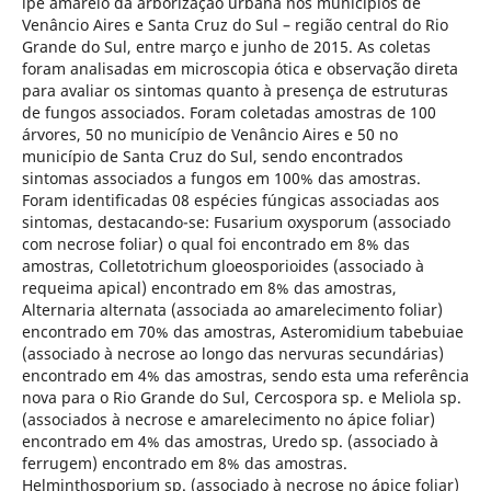
ipê amarelo da arborização urbana nos municípios de
Venâncio Aires e Santa Cruz do Sul – região central do Rio
Grande do Sul, entre março e junho de 2015. As coletas
foram analisadas em microscopia ótica e observação direta
para avaliar os sintomas quanto à presença de estruturas
de fungos associados. Foram coletadas amostras de 100
árvores, 50 no município de Venâncio Aires e 50 no
município de Santa Cruz do Sul, sendo encontrados
sintomas associados a fungos em 100% das amostras.
Foram identificadas 08 espécies fúngicas associadas aos
sintomas, destacando-se: Fusarium oxysporum (associado
com necrose foliar) o qual foi encontrado em 8% das
amostras, Colletotrichum gloeosporioides (associado à
requeima apical) encontrado em 8% das amostras,
Alternaria alternata (associada ao amarelecimento foliar)
encontrado em 70% das amostras, Asteromidium tabebuiae
(associado à necrose ao longo das nervuras secundárias)
encontrado em 4% das amostras, sendo esta uma referência
nova para o Rio Grande do Sul, Cercospora sp. e Meliola sp.
(associados à necrose e amarelecimento no ápice foliar)
encontrado em 4% das amostras, Uredo sp. (associado à
ferrugem) encontrado em 8% das amostras.
Helminthosporium sp. (associado à necrose no ápice foliar)