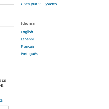
Open Journal Systems
Idioma
English
Español
Français
Português
S DE
AE:
74