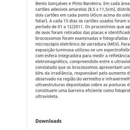
Bento Gonçalves e Pinto Bandeira. Em cada área
cartões adesivos amarelos (8,5 x 11,5cm), distr
dois cartões em cada ponto (45cm acima do sol
foliar). A cada 15 dias os cartões usados foram 
período de 01 a 12/2011. Os proconiínios que 
de ovos foram retirados das placas e identifica
brocossomos foram examinadas e fotografadas c
microscópio eletrônico de varredura (MEV). Para
exposição luminosa utilizou-se um espectrofotô
com esfera integradora para medir a refletância
eletromagnético, compreendido entre o ultraviol
constatado que os brocossomos apresentam uma 
60% da irradiância, responsável pelo aumento 
observado na região do vermelho e infravermel
ultraestruturas depositadas sobre as posturas d
constituem uma barreira eficiente como fotopro
ultravioleta.
Downloads