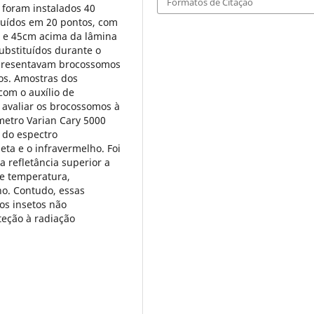
Formatos de Citação
 foram instalados 40
ibuídos em 20 pontos, com
o e 45cm acima da lâmina
substituídos durante o
apresentavam brocossomos
dos. Amostras dos
om o auxílio de
 avaliar os brocossomos à
metro Varian Cary 5000
 do espectro
eta e o infravermelho. Foi
refletância superior a
de temperatura,
ho. Contudo, essas
os insetos não
teção à radiação