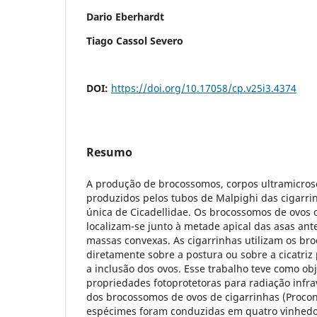
Dario Eberhardt
Tiago Cassol Severo
DOI:
https://doi.org/10.17058/cp.v25i3.4374
Resumo
A produção de brocossomos, corpos ultramicrosc
produzidos pelos tubos de Malpighi das cigarrin
única de Cicadellidae. Os brocossomos de ovos
localizam-se junto à metade apical das asas ant
massas convexas. As cigarrinhas utilizam os b
diretamente sobre a postura ou sobre a cicatriz
a inclusão dos ovos. Esse trabalho teve como obj
propriedades fotoprotetoras para radiação infra
dos brocossomos de ovos de cigarrinhas (Proconi
espécimes foram conduzidas em quatro vinhedo