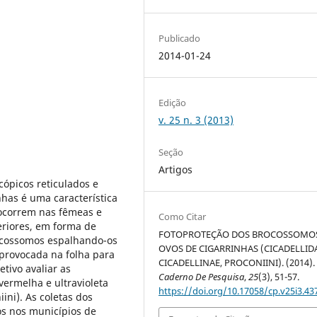
Publicado
2014-01-24
Edição
v. 25 n. 3 (2013)
Seção
Artigos
ópicos reticulados e
has é uma característica
 ocorrem nas fêmeas e
Como Citar
eriores, em forma de
FOTOPROTEÇÃO DOS BROCOSSOMO
rocossomos espalhando-os
OVOS DE CIGARRINHAS (CICADELLID
 provocada na folha para
CICADELLINAE, PROCONIINI). (2014).
etivo avaliar as
Caderno De Pesquisa
,
25
(3), 51-57.
vermelha e ultravioleta
https://doi.org/10.17058/cp.v25i3.43
ini). As coletas dos
s nos municípios de