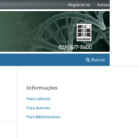
Registrar-se
Acesso
Buscar
Informações
Para Leitores
Para Autores
Para Bibliotecários