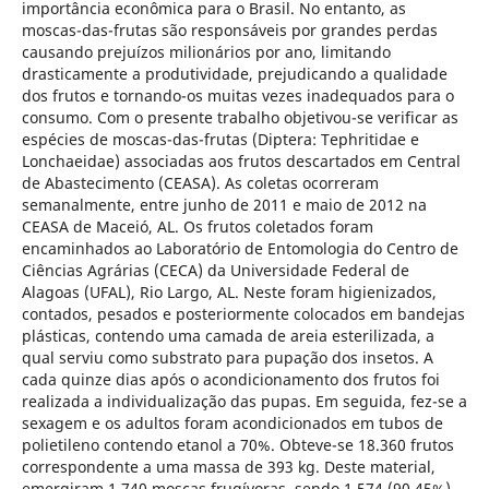
importância econômica para o Brasil. No entanto, as
moscas-das-frutas são responsáveis por grandes perdas
causando prejuízos milionários por ano, limitando
drasticamente a produtividade, prejudicando a qualidade
dos frutos e tornando-os muitas vezes inadequados para o
consumo. Com o presente trabalho objetivou-se verificar as
espécies de moscas-das-frutas (Diptera: Tephritidae e
Lonchaeidae) associadas aos frutos descartados em Central
de Abastecimento (CEASA). As coletas ocorreram
semanalmente, entre junho de 2011 e maio de 2012 na
CEASA de Maceió, AL. Os frutos coletados foram
encaminhados ao Laboratório de Entomologia do Centro de
Ciências Agrárias (CECA) da Universidade Federal de
Alagoas (UFAL), Rio Largo, AL. Neste foram higienizados,
contados, pesados e posteriormente colocados em bandejas
plásticas, contendo uma camada de areia esterilizada, a
qual serviu como substrato para pupação dos insetos. A
cada quinze dias após o acondicionamento dos frutos foi
realizada a individualização das pupas. Em seguida, fez-se a
sexagem e os adultos foram acondicionados em tubos de
polietileno contendo etanol a 70%. Obteve-se 18.360 frutos
correspondente a uma massa de 393 kg. Deste material,
emergiram 1.740 moscas frugívoras, sendo 1.574 (90,45%)